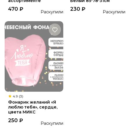
ассортименте
Белый 85*78*31см
470
₽
230
₽
Раскупили
Раскупили
4.9 (3)
Фонарик желаний «Я
люблю тебя», сердце,
цвета МИКС
250
₽
Раскупили