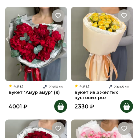
4.9 (3)
4.9 (3)
29
х
50
см
20
х
45
см
Букет "Амур амур" (9)
Букет из 5 желтых
кустовых роз
4001
₽
2330
₽