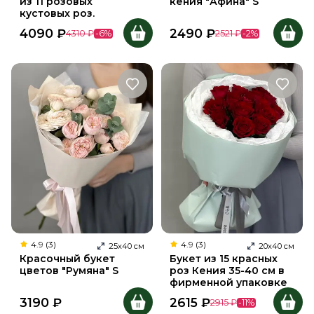
из 11 розовых
кения "Афина" S
кустовых роз.
4090
₽
2490
₽
4310
₽
-
6
%
2521
₽
-
2
%
4.9 (3)
4.9 (3)
25
х
40
см
20
х
40
см
Красочный букет
Букет из 15 красных
цветов "Румяна" S
роз Кения 35-40 см в
фирменной упаковке
3190
₽
2615
₽
2915
₽
-
11
%