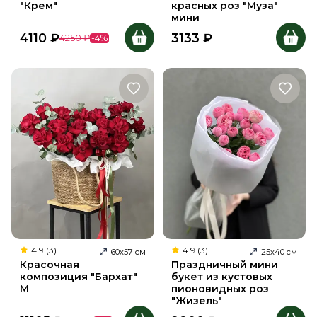
"Крем"
красных роз "Муза"
мини
4110
₽
3133
₽
4250
₽
-
4
%
4.9 (3)
4.9 (3)
60
х
57
см
25
х
40
см
Красочная
Праздничный мини
композиция "Бархат"
букет из кустовых
M
пионовидных роз
"Жизель"