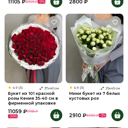
11105
₽
2800
₽
12105
₽
-
9
%
4.9 (3)
4.9 (3)
37
х
40
см
25
х
45
см
Букет из 101 красной
Мини букет из 7 белых
розы Кения 35-40 см в
кустовых роз
фирменной упаковке
11059
₽
17119
₽
2910
₽
3050
₽
-
5
%
-
36
%