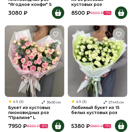
"Ягодное конфи" S
кустовых роз
3080
₽
8500
₽
9500
₽
-
11
%
4.9 (3)
4.9 (3)
35
х
50
см
27
х
45
см
Букет из кустовых
Любимый букет из 15
пионовидных роз
белых кустовых роз
"Пралине" L
7950
₽
5380
₽
8550
₽
-
8
%
5980
₽
-
11
%