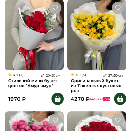
4.9 (3)
4.9 (3)
20
х
50
см
27
х
50
см
Стильный мини букет
Оригинальный букет
цветов "Амур амур"
из 11 желтых кустовых
роз
1970
₽
4270
₽
4490
₽
-
5
%