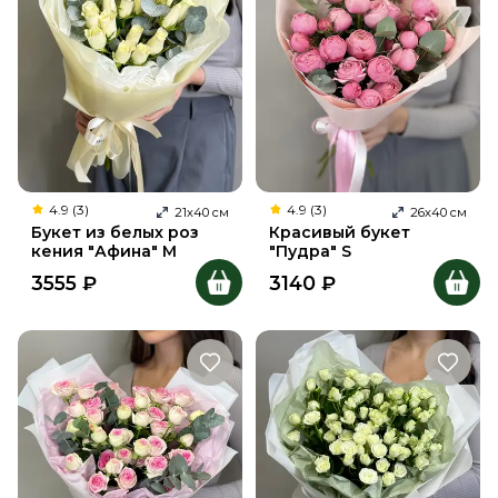
4.9 (3)
4.9 (3)
21
х
40
см
26
х
40
см
Букет из белых роз
Красивый букет
кения "Афина" M
"Пудра" S
3555
₽
3140
₽