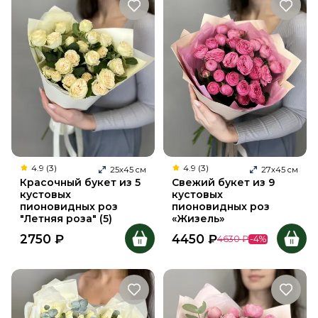
4.9 (3)
4.9 (3)
25
х
45
см
27
х
45
см
Красочный букет из 5
Свежий букет из 9
кустовых
кустовых
пионовидных роз
пионовидных роз
"Летняя роза" (5)
«Жизель»
2750
₽
4450
₽
4630
₽
-
4
%