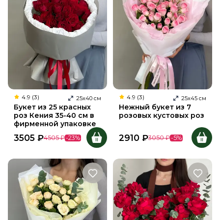
4.9 (3)
4.9 (3)
25
х
40
см
25
х
45
см
Букет из 25 красных
Нежный букет из 7
роз Кения 35-40 см в
розовых кустовых роз
фирменной упаковке
3505
₽
2910
₽
4505
₽
-
23
%
3050
₽
-
5
%