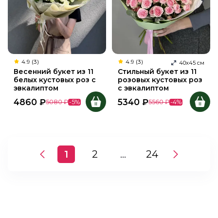
4.9 (3)
4.9 (3)
40
х
45
см
Весенний букет из 11
Стильный букет из 11
белых кустовых роз с
розовых кустовых роз
эвкалиптом
с эвкалиптом
4860
₽
5340
₽
5080
₽
-
5
%
5560
₽
-
4
%
1
2
...
24