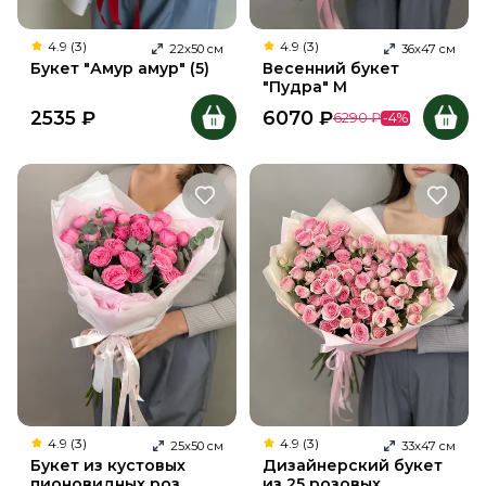
4.9 (3)
4.9 (3)
22
х
50
см
36
х
47
см
Букет "Амур амур" (5)
Весенний букет
"Пудра" M
2535
₽
6070
₽
6290
₽
-
4
%
4.9 (3)
4.9 (3)
25
х
50
см
33
х
47
см
Букет из кустовых
Дизайнерский букет
пионовидных роз
из 25 розовых