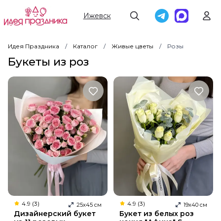
Ижевск
Фильтры
До 2000
101 роза
25 роз
Красные
Синие
Идея Праздника
Каталог
Живые цветы
Розы
Букеты из роз
4.9 (3)
4.9 (3)
25
х
45
см
19
х
40
см
Дизайнерский букет
Букет из белых роз