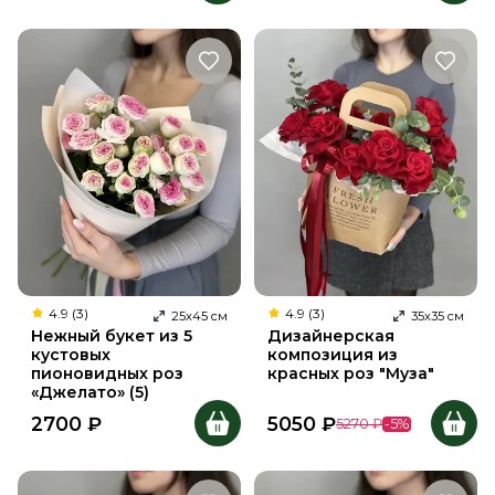
4.9 (3)
4.9 (3)
25
х
45
см
35
х
35
см
Нежный букет из 5
Дизайнерская
кустовых
композиция из
пионовидных роз
красных роз "Муза"
«Джелато» (5)
2700
₽
5050
₽
5270
₽
-
5
%