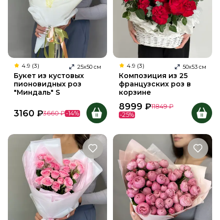
4.9 (3)
4.9 (3)
25
х
50
см
50
х
53
см
Букет из кустовых
Композиция из 25
пионовидных роз
французских роз в
"Миндаль" S
корзине
8999
₽
11849
₽
3160
₽
3660
₽
-
14
%
-
25
%