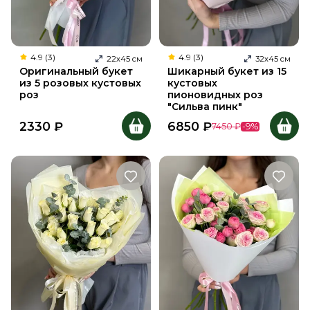
4.9 (3)
4.9 (3)
22
х
45
см
32
х
45
см
Оригинальный букет
Шикарный букет из 15
из 5 розовых кустовых
кустовых
роз
пионовидных роз
"Сильва пинк"
2330
₽
6850
₽
7450
₽
-
9
%