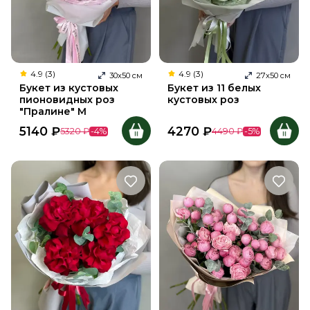
4.9 (3)
4.9 (3)
30
х
50
см
27
х
50
см
Букет из кустовых
Букет из 11 белых
пионовидных роз
кустовых роз
"Пралине" M
5140
₽
4270
₽
5320
₽
-
4
%
4490
₽
-
5
%