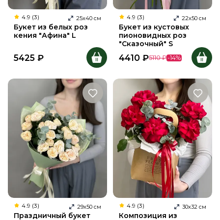
4.9 (3)
4.9 (3)
25
х
40
см
22
х
50
см
Букет из белых роз
Букет из кустовых
кения "Афина" L
пионовидных роз
"Сказочный" S
5425
₽
4410
₽
5110
₽
-
14
%
4.9 (3)
4.9 (3)
29
х
50
см
30
х
32
см
Праздничный букет
Композиция из