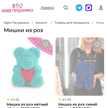
Ижевск
Цена
Цветы
Цветы в составе
Фильтры
Идея Праздника
Каталог
Товары для праздника
Мишки 
Мишки из роз
4.9 (3)
4.9 (3)
Мишка из роз мятный
Мишка из роз синий