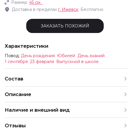
Размер:
45 см
Доставка в пределах
г.
Ижевск
: Бесплатно
ЗАКАЗАТЬ ПОХОЖИЙ
Характеристики
Повод:
День рождения
Юбилей
День знаний
1 сентября
23 февраля
Выпускной в школе
Состав
Описание
Звезды сатин стальной серый 45 см
Наличие и внешний вид
Каждый набор шаров создается с учетом
Отзывы
индивидуальных предпочтений и тематики праздника.