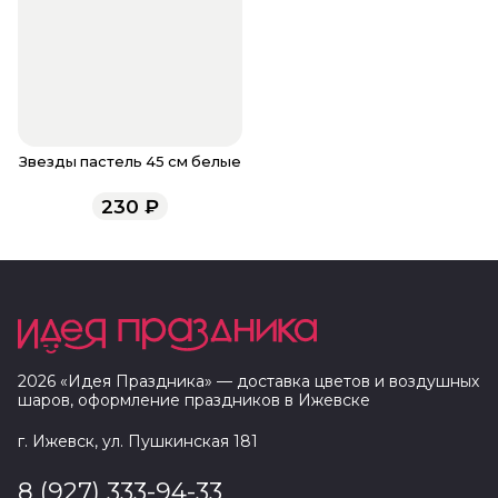
Звезды пастель 45 см белые
230
₽
2026
«
Идея Праздника
» — доставка цветов и воздушных
шаров, оформление праздников в
Ижевске
г. Ижевск, ул. Пушкинская 181
8 (927) 333-94-33