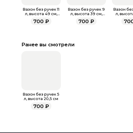
Вазон без ручек 11
Вазон без ручек 9
Вазон без
л, высота 49 см,
л, высота 39 см,
л, высот
матовый
d=21 см
d=21
700
₽
700
₽
70
Ранее вы смотрели
Вазон без ручек 5
л, высота 20,5 см
700
₽