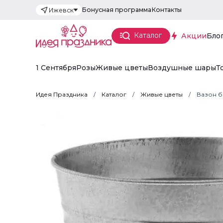
Бонусная программа
Контакты
Ижевск
Каталог
Акции
Бло
1 Сентября
Розы
Живые цветы
Воздушные шары
Т
Идея Праздника
Каталог
Живые цветы
Вазон бе