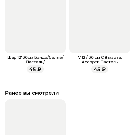
Шар 12"30см Банда/белый/
V 12 / 30 см С 8 марта,
Пастель/
Ассорти Пастель
45
₽
45
₽
Ранее вы смотрели