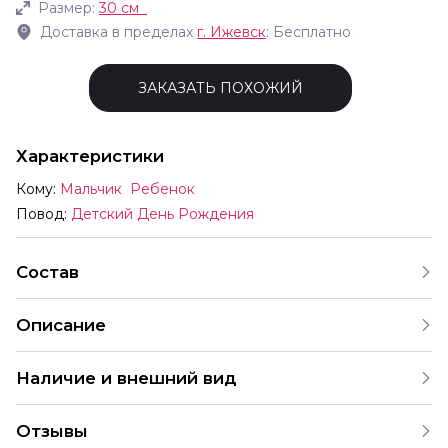
Размер:
30 см
Доставка в пределах
г.
Ижевск
: Бесплатно
ЗАКАЗАТЬ ПОХОЖИЙ
Характеристики
Кому:
Мальчик
Ребенок
Повод:
Детский День Рождения
Состав
Описание
V 12 30 см СДР Забавные машинки Ассорти Пастель В
Наличие и внешний вид
комплект входят шары с разными рисунками Мы
продаём шары только комплектами поэтому выбрать
Каждый набор шаров создается с учетом
шары с одним конкретным принтом отдельно нельзя
Отзывы
индивидуальных предпочтений и тематики праздника.
Рисунки на шарах показанные в примерах могут