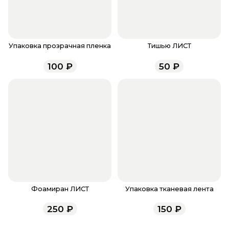
После завершения оплаты с вами свяжется
менеджер для подтверждения и информировании
о доставке.
Если у вас остались вопросы по оформлению
заказа, звоните по номеру телефона
8 (927) 936-71-
Упаковка прозрачная пленка
Тишью ЛИСТ
86
или напишите WhatsApp
+7 937 333-66-53
. Наши
100
₽
50
₽
менеджеры работают ежедневно с 9.00 до 23.00 и
всегда рады проконсультировать вас.
Фоамиран ЛИСТ
Упаковка тканевая лента
250
₽
150
₽