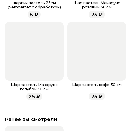
заказа, звоните по номеру телефона
8 (927) 936-71-
шарики пастель 25см
Шар пастель Макарунс
(Sempertex с обработкой)
розовый 30 см
86
или напишите WhatsApp
+7 937 333-66-53
. Наши
5
₽
25
₽
менеджеры работают ежедневно с 9.00 до 23.00 и
всегда рады проконсультировать вас.
Шар пастель Макарунс
Шар пастель кофе 30 см
голубой 30 см
25
₽
25
₽
Ранее вы смотрели