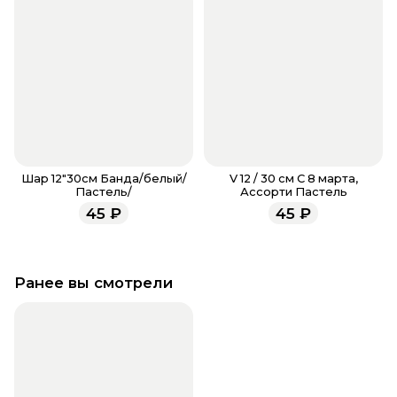
Шар 12"30см Банда/белый/
V 12 / 30 см С 8 марта,
Пастель/
Ассорти Пастель
45
₽
45
₽
Ранее вы смотрели