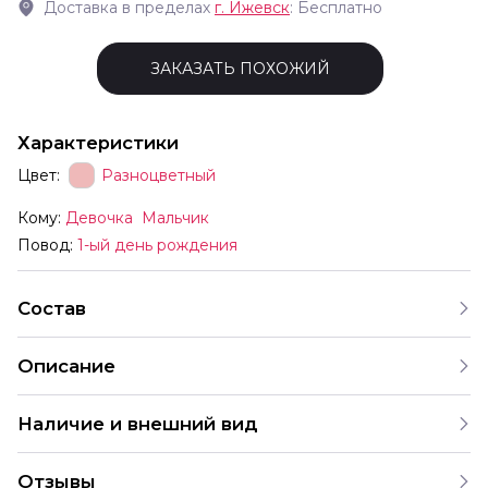
Доставка в пределах
г.
Ижевск
: Бесплатно
ЗАКАЗАТЬ ПОХОЖИЙ
Характеристики
Цвет:
Разноцветный
Кому:
Девочка
Мальчик
Повод:
1-ый день рождения
Состав
Описание
Каждый праздничный комплект это готовая коллекция
Наличие и внешний вид
шаров с красиво подобранными рисунками Обратите
внимание Шары продаются именно готовыми наборами
Каждый набор шаров создается с учетом
это продуманные комбинации которые создают
Отзывы
индивидуальных предпочтений и тематики праздника.