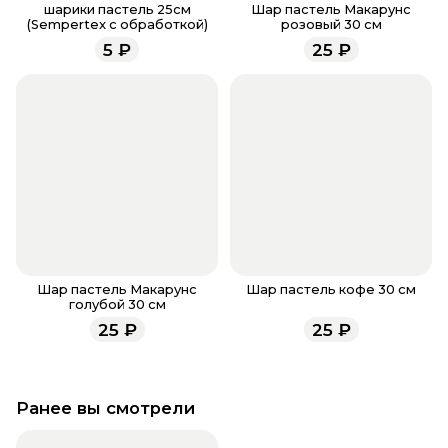
заказа, звоните по номеру телефона
8 (927) 936-71-
шарики пастель 25см
Шар пастель Макарунс
(Sempertex с обработкой)
розовый 30 см
86
или напишите WhatsApp
+7 937 333-66-53
. Наши
5
₽
25
₽
менеджеры работают ежедневно с 9.00 до 23.00 и
всегда рады проконсультировать вас.
Шар пастель Макарунс
Шар пастель кофе 30 см
голубой 30 см
25
₽
25
₽
Ранее вы смотрели