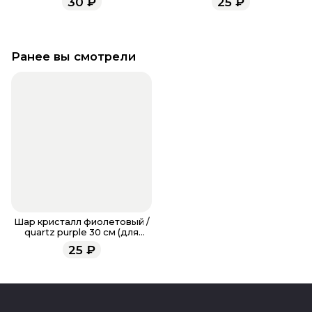
30
₽
25
₽
Ранее вы смотрели
Шар кристалл фиолетовый /
quartz purple 30 см (для
даблстафф)
25
₽