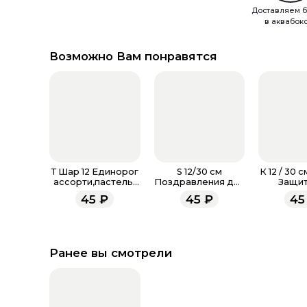
Доставляем б
в аквабок
Возможно Вам понравятся
Т Шар 12 Единорог
S 12/30 см
К 12 / 30 
ассорти,пастель-
Поздравления для
Защит
металл
мамы, Ассорти
Отече
45
₽
45
₽
45
Пастель
Ассорт
Ранее вы смотрели