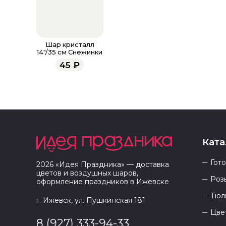
Шар кристалл
14"/35 см Снежинки
45
₽
Ката
Гот
2026
«
Идея Праздника
» — доставка
цветов и воздушных шаров,
Роз
оформление праздников в
Ижевске
Тюл
г. Ижевск, ул. Пушкинская 181
Цве
8 (927) 333-94-33