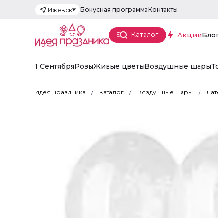
Бонусная программа
Контакты
Ижевск
Каталог
Акции
Бло
1 Сентября
Розы
Живые цветы
Воздушные шары
Т
Идея Праздника
Каталог
Воздушные шары
Лат