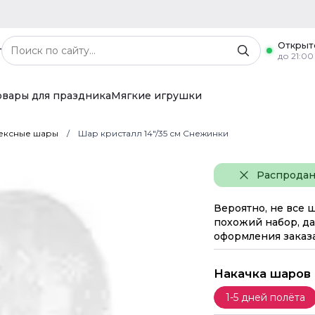
Открыт
г
до 21:00
овары для праздника
Мягкие игрушки
ексные шары
Шар кристалл 14"/35 см Снежинки
Распрода
Вероятно, не все 
похожий набор, да
оформления заказа
Накачка шаров
1-5 дней полёта