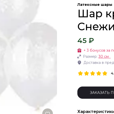
Латексные шары
Шар кр
Снеж
45 ₽
+
3
бонусов за п
Размер:
30 см
Доставка в пре
4
ЗАКАЗАТЬ 
Характеристик