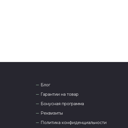
тались вопросы по оформлению заказа, звоните по
она
8 (927) 936-71-86
или напишите WhatsApp
+7
 Наши менеджеры работают ежедневно с 9.00 до
а рады проконсультировать вас.
Блог
Гарантии на товар
Бонусная программа
Реквизиты
Политика конфиденциальности