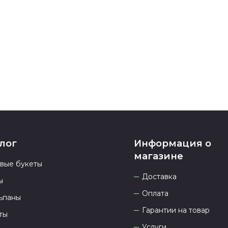
Если у вас ос
номеру телеф
937 333-66-53
.
23.00 и всегд
лог
Информация о
магазине
овые букеты
Доставка
ы
Оплата
ьпаны
Гарантии на товар
ты
Услуги