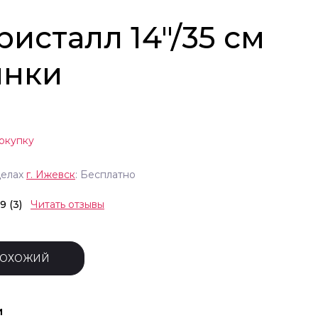
исталл 14"/35 см
инки
окупку
делах
г.
Ижевск
: Бесплатно
.9 (3)
Читать отзывы
ПОХОЖИЙ
и