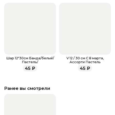
всегда рады проконсультировать вас.
Шар 12"30см Банда/белый/
V 12 / 30 см С 8 марта,
Пастель/
Ассорти Пастель
45
₽
45
₽
Ранее вы смотрели