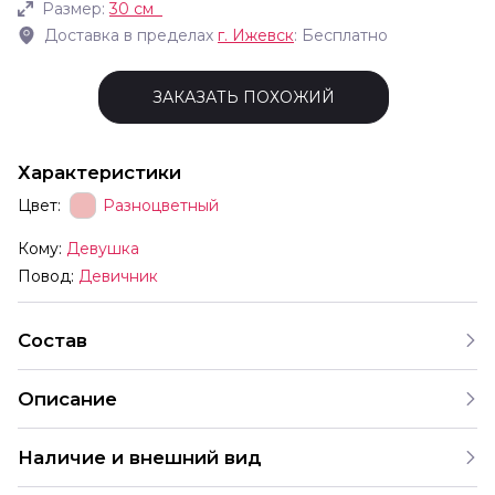
Размер:
30 см
Доставка в пределах
г.
Ижевск
: Бесплатно
ЗАКАЗАТЬ ПОХОЖИЙ
Характеристики
Цвет:
Разноцветный
Кому:
Девушка
Повод:
Девичник
Состав
Описание
В комплект входят шары с разными рисунками Мы
Наличие и внешний вид
продаём шары только комплектами поэтому выбрать
шары с одним конкретным принтом отдельно нельзя