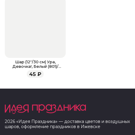
Шар (12''/30 см) Ура,
Девочка!, Белый (801)/
Розовый (808), пастель, 5 ст
45
₽
2026
«
Идея Праздника
» — доставка цветов и воздушных
шаров, оформление праздников в
Ижевске