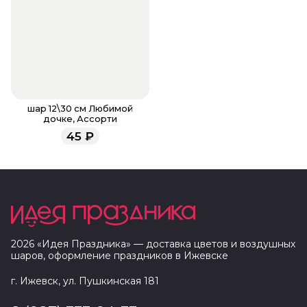
шар 12\30 см Любимой
дочке, Ассорти
45
₽
2026
«
Идея Праздника
» — доставка цветов и воздушных
шаров, оформление праздников в
Ижевске
г. Ижевск, ул. Пушкинская 181