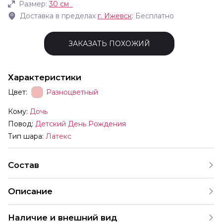
Размер:
30 см
Доставка в пределах
г.
Ижевск
: Бесплатно
ЗАКАЗАТЬ ПОХОЖИЙ
Характеристики
Цвет:
Разноцветный
Кому:
Дочь
Повод:
Детский День Рождения
Тип шара:
Латекс
Состав
Описание
В комплект входят шары с разными рисунками Мы
Наличие и внешний вид
продаём шары только комплектами поэтому выбрать