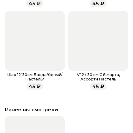
Ассорти Хром
Металл
45
₽
45
₽
менеджеры работают ежедневно с 9.00 до 23.00 и
всегда рады проконсультировать вас.
Шар 12"30см Банда/белый/
V 12 / 30 см С 8 марта,
Пастель/
Ассорти Пастель
45
₽
45
₽
Ранее вы смотрели