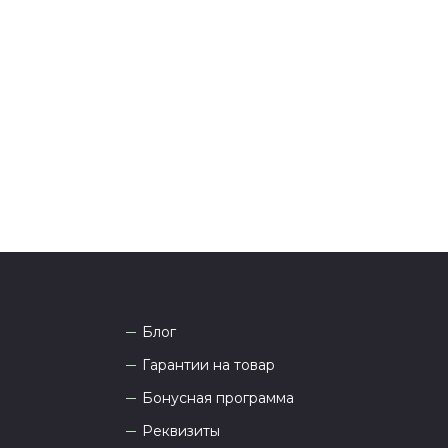
ения оплаты с вами свяжется менеджер для
я и информировании о доставке.
тались вопросы по оформлению заказа, звоните по
она
8 (927) 936-71-86
или напишите WhatsApp
+7
 Наши менеджеры работают ежедневно с 9.00 до
а рады проконсультировать вас.
Блог
Гарантии на товар
Бонусная программа
Реквизиты