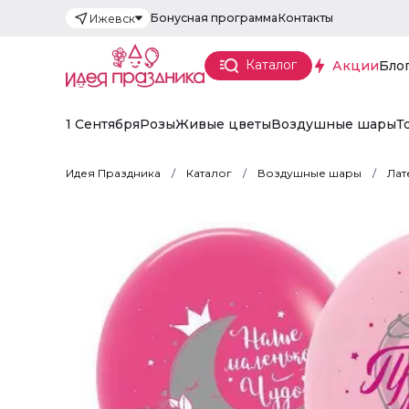
Бонусная программа
Контакты
Ижевск
Каталог
Акции
Бло
1 Сентября
Розы
Живые цветы
Воздушные шары
Т
Идея Праздника
Каталог
Воздушные шары
Лат