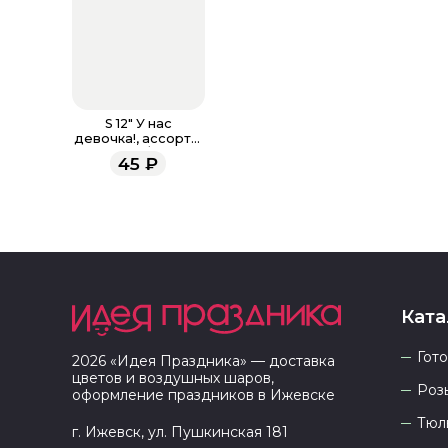
S 12" У нас
девочка!, ассорти,
пастель / 30 см
45
₽
Ката
Гот
2026
«
Идея Праздника
» — доставка
цветов и воздушных шаров,
Роз
оформление праздников в
Ижевске
Тюл
г. Ижевск, ул. Пушкинская 181