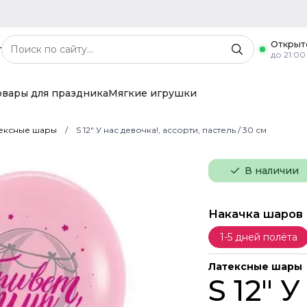
Открыт
г
до 21:00
овары для праздника
Мягкие игрушки
ексные шары
S 12" У нас девочка!, ассорти, пастель / 30 см
В наличии
Накачка шаров
1-5 дней полёта
Латексные шары
S 12" 