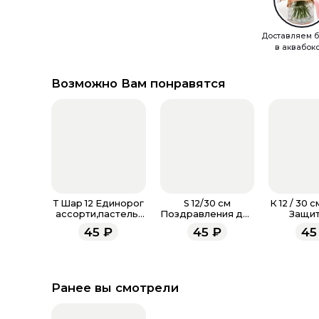
Доставляем б
в аквабок
Возможно Вам понравятся
Т Шар 12 Единорог
S 12/30 см
К 12 / 30 
ассорти,пастель-
Поздравления для
Защит
металл
мамы, Ассорти
Отече
45
₽
45
₽
45
Пастель
Ассорт
Ранее вы смотрели