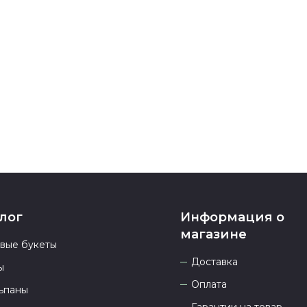
После заверш
подтверждени
Если у вас ос
номеру телеф
937 333-66-53
.
23.00 и всегд
лог
Информация о
магазине
овые букеты
Доставка
ы
Оплата
ьпаны
Гарантии на товар