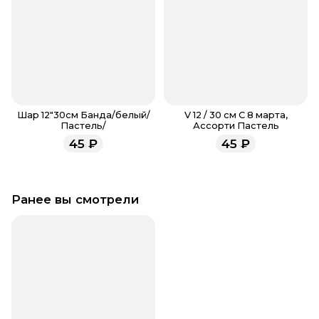
Шар 12"30см Банда/белый/
V 12 / 30 см С 8 марта,
Пастель/
Ассорти Пастель
45
₽
45
₽
Ранее вы смотрели