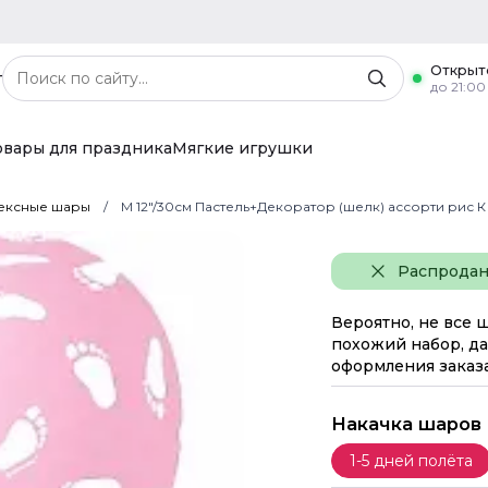
Открыт
г
до 21:00
овары для праздника
Мягкие игрушки
ексные шары
M 12"/30см Пастель+Декоратор (шелк) ассорти рис 
Распрода
Вероятно, не все 
похожий набор, да
оформления заказа
Накачка шаров
1-5 дней полёта