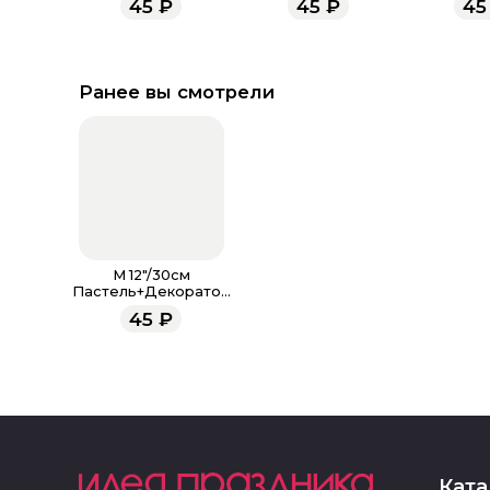
45
₽
45
₽
45
Пастель
Ассорт
Ранее вы смотрели
M 12"/30см
Пастель+Декоратор
(шелк) ассорти рис К
45
₽
рождению девочки
Ката