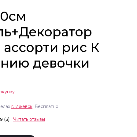
30см
ль+Декоратор
 ассорти рис К
нию девочки
окупку
делах
г.
Ижевск
: Бесплатно
.9 (3)
Читать отзывы