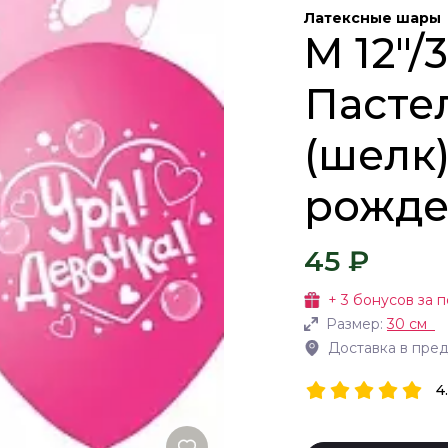
Латексные шары
M 12"/
Пасте
(шелк)
рожде
45 ₽
+
3
бонусов за п
Размер:
30 см
Доставка в пре
4