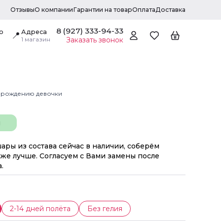
Отзывы
О компании
Гарантии на товар
Оплата
Доставка
8 (927) 333-94-33
о
Адреса
📍
1 магазин
Заказать звонок
К рождению девочки
н
шары из состава сейчас в наличии, соберём
же лучше. Согласуем с Вами замены после
.
2-14 дней полёта
Без гелия