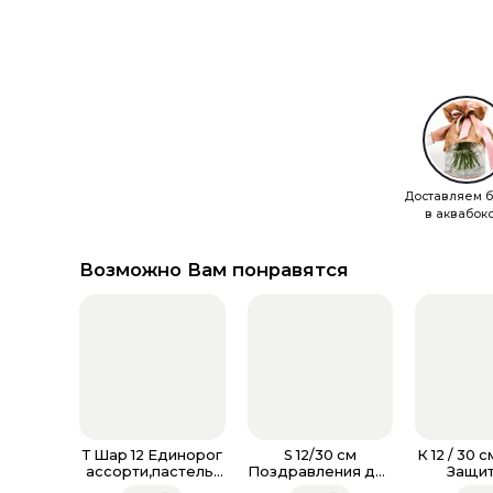
Доставляем б
в аквабок
Возможно Вам понравятся
Т Шар 12 Единорог
S 12/30 см
К 12 / 30 
ассорти,пастель-
Поздравления для
Защит
металл
мамы, Ассорти
Отече