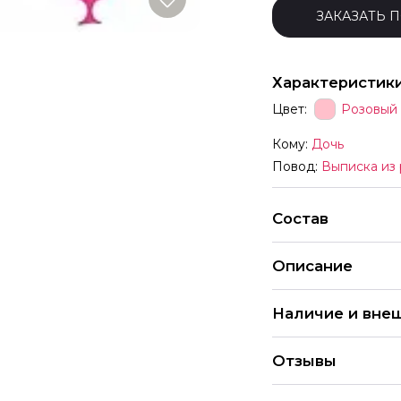
ЗАКАЗАТЬ 
Характеристик
Цвет:
Розовый
Кому:
Дочь
Повод:
Выписка из
Состав
Описание
В комплект входят
Наличие и вне
только комплектам
принтом отдельно 
Каждый набор шаро
могут отличаться о
Отзывы
предпочтений и те
радостью помогут 
различные вариант
шаров
определенных шаро