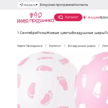
Бонусная программа
Контакты
Ижевск
Каталог
Акции
Бло
1 Сентября
Розы
Живые цветы
Воздушные шары
Т
Идея Праздника
Каталог
Воздушные шары
Лат