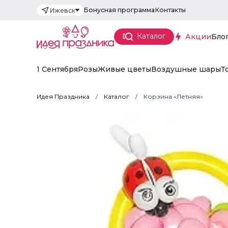
Бонусная программа
Контакты
Ижевск
Каталог
Акции
Бло
1 Сентября
Розы
Живые цветы
Воздушные шары
Т
Идея Праздника
Каталог
Корзина «Летняя»