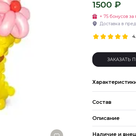
1500 ₽
+
75
бонусов за 
Доставка в пре
4
ЗАКАЗАТЬ 
Характеристик
Состав
Описание
Корзина из шаров Л
Наличие и вне
для моделирования