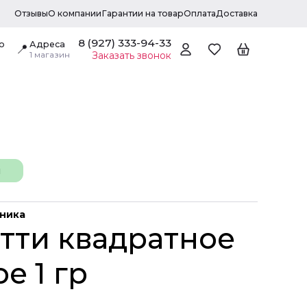
Отзывы
О компании
Гарантии на товар
Оплата
Доставка
8 (927) 333-94-33
о
Адреса
📍
1 магазин
Заказать звонок
н
дника
тти квадратное
е 1 гр