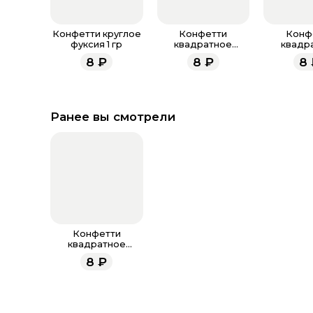
Конфетти круглое
Конфетти
Конф
фуксия 1 гр
квадратное
квадр
фуксия 1 гр
разноцвет
8
₽
8
₽
8
Ранее вы смотрели
Конфетти
квадратное
зеленое 1 гр
8
₽