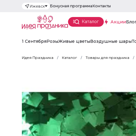
Бонусная программа
Контакты
Ижевск
Каталог
Акции
Бло
1 Сентября
Розы
Живые цветы
Воздушные шары
Т
Идея Праздника
Каталог
Товары для праздника