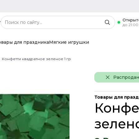
Открыт
г
до 21:00
овары для праздника
Мягкие игрушки
Конфетти квадратное зеленое 1 гр
Распрода
Товары для праз
Конфе
зелено