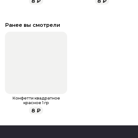
8
₽
8
₽
Ранее вы смотрели
Конфетти квадратное
красное 1 гр
8
₽