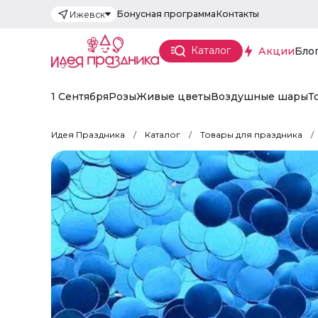
Бонусная программа
Контакты
Ижевск
Каталог
Акции
Бло
1 Сентября
Розы
Живые цветы
Воздушные шары
Т
Идея Праздника
Каталог
Товары для праздника