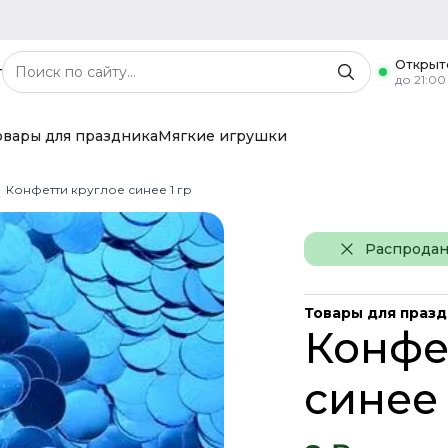
Открыт
г
до 21:00
овары для праздника
Мягкие игрушки
Конфетти круглое синее 1 гр
Распрода
Товары для праз
Конфе
синее 