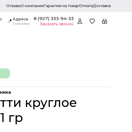
Отзывы
О компании
Гарантии на товар
Оплата
Доставка
8 (927) 333-94-33
о
Адреса
📍
1 магазин
Заказать звонок
н
дника
тти круглое
1 гр