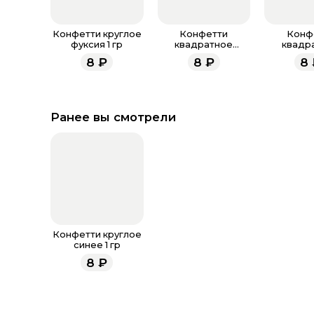
Конфетти круглое
Конфетти
Конф
фуксия 1 гр
квадратное
квадр
фуксия 1 гр
разноцвет
8
₽
8
₽
8
Ранее вы смотрели
Конфетти круглое
синее 1 гр
8
₽