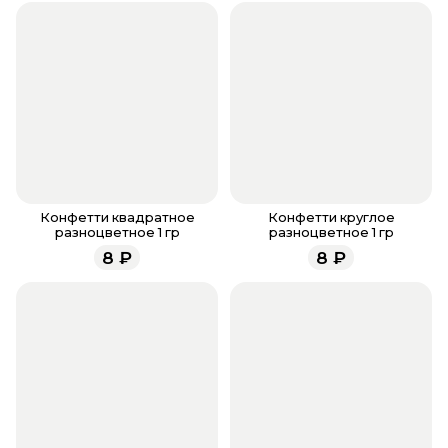
бонусами, если они у вас есть. Чтобы проверить
наличие бонусов, необходимо заполнить поле
телефона. Когда все поля будет заполнены,
нажмите на кнопку «Оформить заказ».
Оплатите товар выбрав удобный для вас способ:
банковская карта, ЮMoney, SberPay, T-Pay.
После завершения оплаты с вами свяжется
менеджер для подтверждения и информировании
о доставке.
Если у вас остались вопросы по оформлению
заказа, звоните по номеру телефона
8 (927) 936-71-
Конфетти квадратное
Конфетти круглое
разноцветное 1 гр
разноцветное 1 гр
86
или напишите WhatsApp
+7 937 333-66-53
. Наши
8
₽
8
₽
менеджеры работают ежедневно с 9.00 до 23.00 и
всегда рады проконсультировать вас.