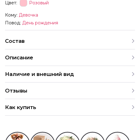
Цвет:
Розовый
Кому:
Девочка
Повод:
День рождения
Состав
Описание
Наличие и внешний вид
Все товары для праздника, представленные на нашем
Отзывы
сайте, тщательно отобраны для создания незабываемой
атмосферы. Мы предлагаем широкий ассортимент, и в
4.9
случае отсутствия определенного товара можем
Как купить
предложить аналогичные варианты. Каждый заказ
286 Оценок
203 Отзывов
2 049 Заказов
согласовывается с клиентом перед отправкой. Размеры
Вы можете купить букеты сети цветочных магазинов
и характеристики товаров могут варьироваться от
«Идея праздника» в пунктах самовывоза или онлайн в
указанных. Цены действительны только для интернет-
нашем интернет-магазине. Рассказываем, как сделать
магазина и могут отличаться в розничных магазинах.
заказ у нас на сайте.
Анастасия, 30.09.2024