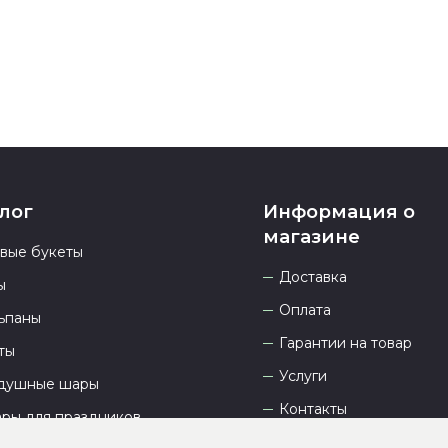
лог
Информация о
магазине
овые букеты
Доставка
ы
Оплата
ьпаны
Гарантии на товар
ты
Услуги
душные шары
Контакты
ары для праздников
Отзывы