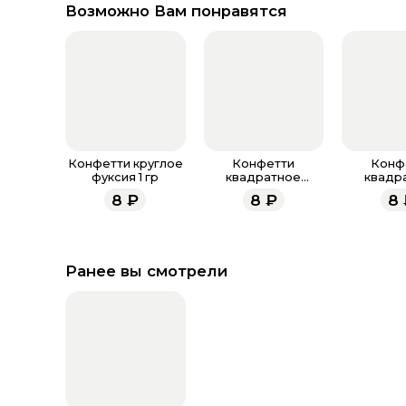
Возможно Вам понравятся
Конфетти круглое
Конфетти
Конф
фуксия 1 гр
квадратное
квадр
фуксия 1 гр
разноцвет
8
₽
8
₽
8
Ранее вы смотрели