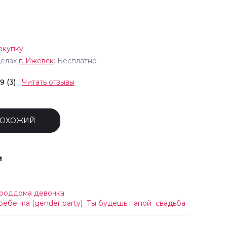
окупку
делах
г.
Ижевск
: Бесплатно
.9 (3)
Читать отзывы
ПОХОЖИЙ
и
 роддома девочка
ебенка (gender party)
Ты будешь папой
свадьба