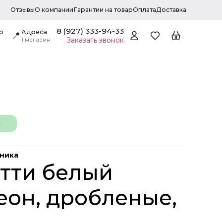
Отзывы
О компании
Гарантии на товар
Оплата
Доставка
8 (927) 333-94-33
о
Адреса
📍
1 магазин
Заказать звонок
н
дника
тти белый
еон, дробленые,