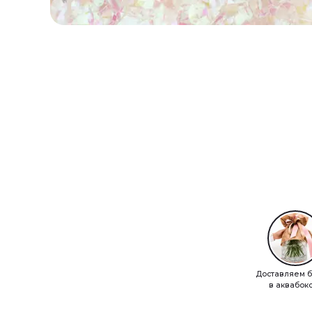
Доставляем б
в аквабок