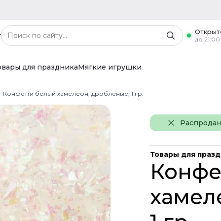
Открыт
г
до 21:00
овары для праздника
Мягкие игрушки
Конфетти белый хамелеон, дробленые, 1 гр.
Распрода
Товары для праз
Конфе
хамел