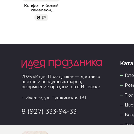
Конфетти белый
хамелеон,
дробленые, 1 гр.
8
₽
Ката
Гот
2026
«
Идея Праздника
» — доставка
цветов и воздушных шаров,
Роз
оформление праздников в
Ижевске
Тюл
г. Ижевск, ул. Пушкинская 181
Цве
8 (927) 333-94-33
Воз
Тов