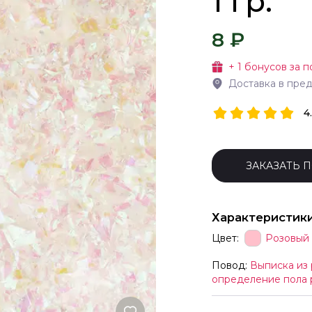
1 гр.
8 ₽
+
1
бонусов за п
Доставка в пре
4
ЗАКАЗАТЬ 
Характеристик
Цвет:
Розовый
Повод:
Выписка из
определение пола р