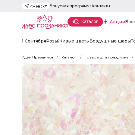
Бонусная программа
Контакты
Ижевск
Каталог
Акции
Бло
1 Сентября
Розы
Живые цветы
Воздушные шары
Т
Идея Праздника
Каталог
Товары для праздника