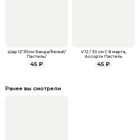
Шар 12"30см Банда/белый/
V 12 / 30 см С 8 марта,
Пастель/
Ассорти Пастель
45
₽
45
₽
Ранее вы смотрели