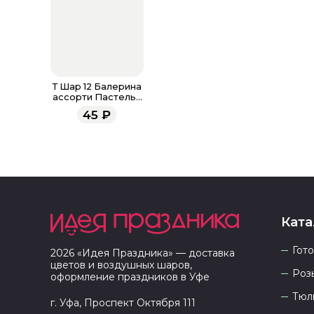
Т Шар 12 Балерина
ассорти Пастель /
30 см
45
₽
Ката
Гот
2026
«
Идея Праздника
» — доставка
цветов и воздушных шаров,
Роз
оформление праздников в
Уфе
Тюл
г. Уфа, Проспект Октября 111