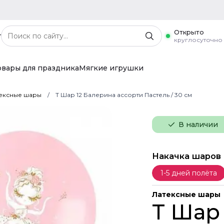
Открыто
г
круглосуточно
овары для праздника
Мягкие игрушки
ексные шары
Т Шар 12 Балерина ассорти Пастель / 30 см
В наличии
Накачка шаров
1-5 дней полёта
Латексные шары
Т Шар