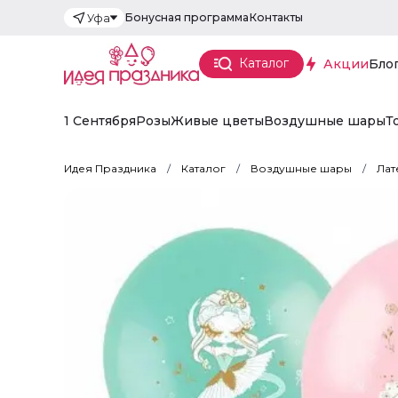
Бонусная программа
Контакты
Уфа
Каталог
Акции
Бло
1 Сентября
Розы
Живые цветы
Воздушные шары
Т
Идея Праздника
Каталог
Воздушные шары
Лат