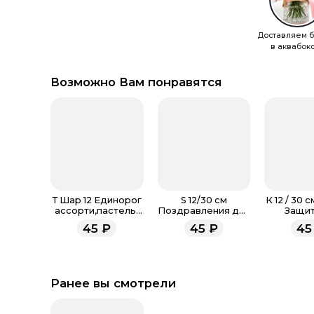
Доставляем б
в аквабок
Возможно Вам понравятся
Т Шар 12 Единорог
S 12/30 см
К 12 / 30 
ассорти,пастель-
Поздравления для
Защит
металл
мамы, Ассорти
Отече
45
₽
45
₽
45
Пастель
Ассорт
Ранее вы смотрели