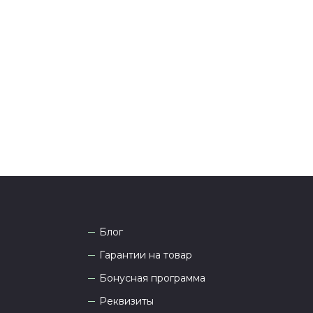
ения оплаты с вами свяжется менеджер для
я и информировании о доставке.
тались вопросы по оформлению заказа, звоните по
она
8 (927) 936-71-86
или напишите WhatsApp
+7
 Наши менеджеры работают ежедневно с 9.00 до
а рады проконсультировать вас.
Блог
Гарантии на товар
Бонусная программа
Реквизиты