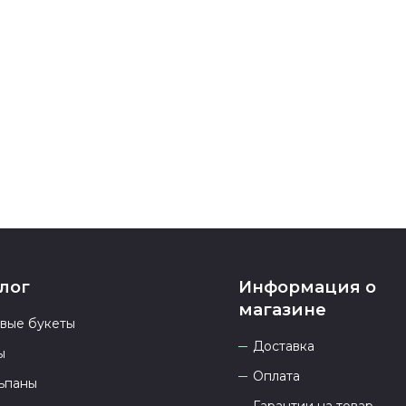
После заверш
подтверждени
Если у вас ос
номеру телеф
937 333-66-53
.
23.00 и всегд
лог
Информация о
магазине
овые букеты
Доставка
ы
Оплата
ьпаны