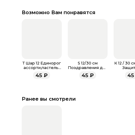
Возможно Вам понравятся
Т Шар 12 Единорог
S 12/30 см
К 12 / 30 
ассорти,пастель-
Поздравления для
Защит
металл
мамы, Ассорти
Отече
45
₽
45
₽
45
Пастель
Ассорт
Ранее вы смотрели