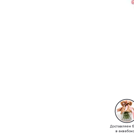
Доставляем б
в аквабок