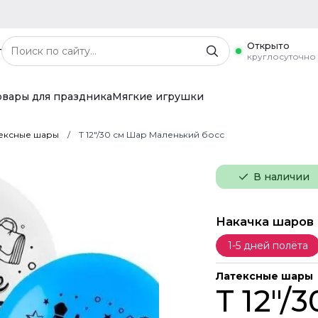
Открыто
г
круглосуточно
овары для праздника
Мягкие игрушки
ексные шары
Т 12"/30 см Шар Маленький босс
В наличии
Накачка шаров
1-5 дней полёта
Латексные шары
Т 12"/