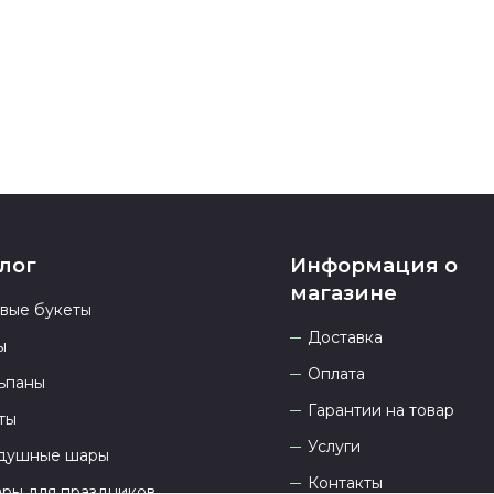
937 333-66-53
.
23.00 и всегд
лог
Информация о
магазине
овые букеты
Доставка
ы
Оплата
ьпаны
Гарантии на товар
ты
Услуги
душные шары
Контакты
ары для праздников