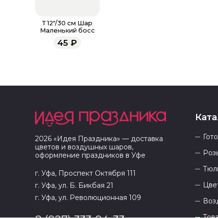
Т 12"/30 см Шар
Маленький босс
45
₽
Ката
Гот
2026
«
Идея Праздника
» — доставка
цветов и воздушных шаров,
Роз
оформление праздников в
Уфе
Тюл
г. Уфа, Проспект Октября 111
Цве
г. Уфа, ул. Б. Бикбая 21
г. Уфа, ул. Революционная 109
Воз
Тов