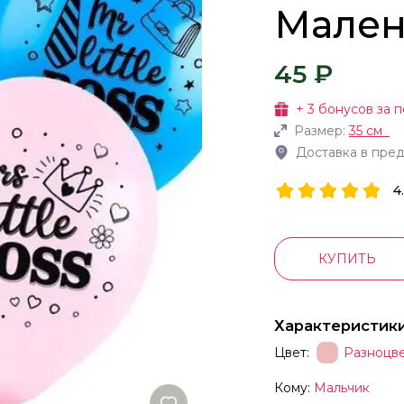
Мален
45 ₽
+
3
бонусов за п
Размер:
35 см
Доставка в пре
4
КУПИТЬ
Характеристик
Цвет:
Разноцв
Кому:
Мальчик