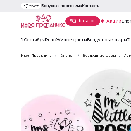
Бонусная программа
Контакты
Уфа
Каталог
Акции
Бло
1 Сентября
Розы
Живые цветы
Воздушные шары
Т
Идея Праздника
Каталог
Воздушные шары
Лат