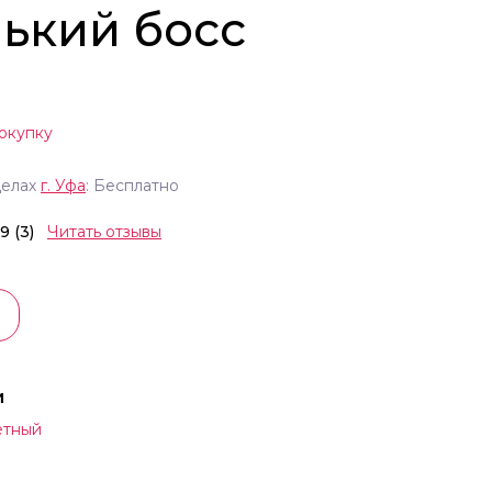
ький босс
окупку
делах
г.
Уфа
: Бесплатно
.9 (3)
Читать отзывы
и
етный