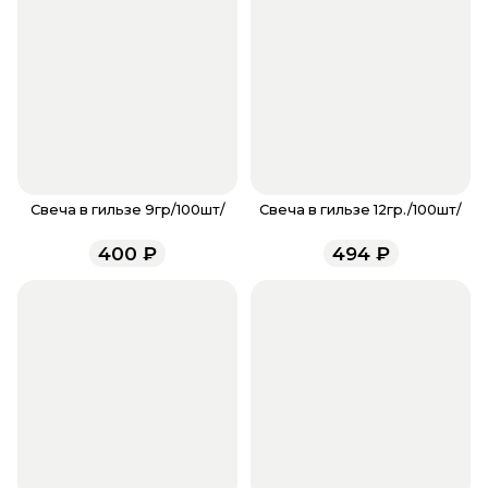
наличие бонусов, необходимо заполнить поле
телефона. Когда все поля будет заполнены,
нажмите на кнопку «Оформить заказ».
Оплатите товар выбрав удобный для вас способ:
банковская карта, ЮMoney, SberPay, T-Pay.
После завершения оплаты с вами свяжется
менеджер для подтверждения и информировании
о доставке.
Если у вас остались вопросы по оформлению
заказа, звоните по номеру телефона
8 (927) 936-71-
Свеча в гильзе 9гр/100шт/
Свеча в гильзе 12гр./100шт/
86
или напишите WhatsApp
+7 937 333-66-53
. Наши
400
₽
494
₽
менеджеры работают ежедневно с 9.00 до 23.00 и
всегда рады проконсультировать вас.