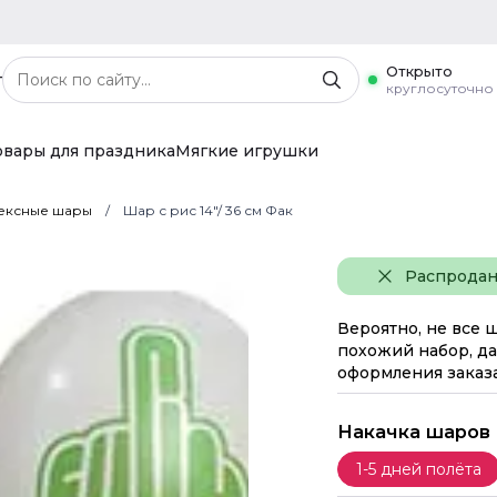
Открыто
г
круглосуточно
овары для праздника
Мягкие игрушки
ексные шары
Шар с рис 14"/ 36 см Фак
Распрода
Вероятно, не все 
похожий набор, да
оформления заказа
Накачка шаров
1-5 дней полёта