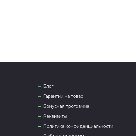
она
8 (927) 936-71-86
или напишите WhatsApp
+7
 Наши менеджеры работают ежедневно с 9.00 до
а рады проконсультировать вас.
Блог
Гарантии на товар
Бонусная программа
Реквизиты
Политика конфиденциальности