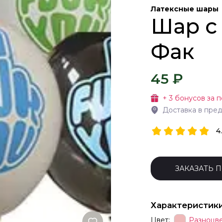
Латексные шары
Шар с 
Фак
45 ₽
+
3
бонусов за п
Доставка в пре
4
ЗАКАЗАТЬ 
Характеристик
Цвет:
Разноцв