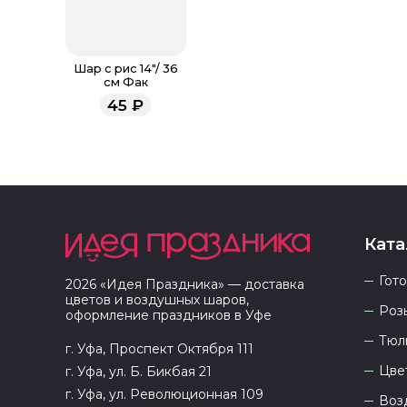
Шар с рис 14"/ 36
см Фак
45
₽
Ката
Гот
2026
«
Идея Праздника
» — доставка
цветов и воздушных шаров,
Роз
оформление праздников в
Уфе
Тюл
г. Уфа, Проспект Октября 111
Цве
г. Уфа, ул. Б. Бикбая 21
г. Уфа, ул. Революционная 109
Воз