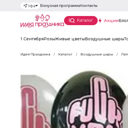
Бонусная программа
Контакты
Уфа
Каталог
Акции
Бло
1 Сентября
Розы
Живые цветы
Воздушные шары
Т
Идея Праздника
Каталог
Воздушные шары
Лат