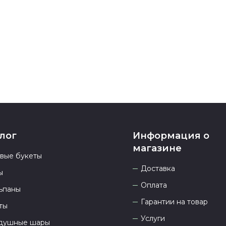
номеру телеф
937 333-66-53
.
23.00 и всегд
лог
Информация о
магазине
овые букеты
Доставка
ы
Оплата
ьпаны
Гарантии на товар
ты
Услуги
душные шары