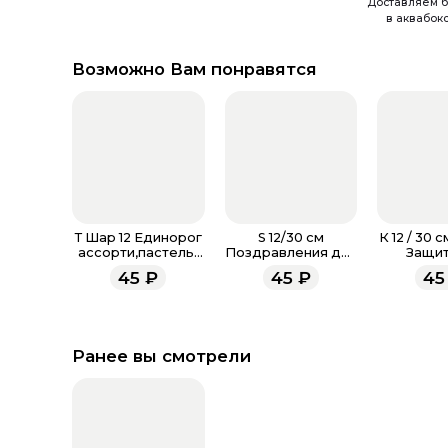
Доставляем б
в аквабок
Возможно Вам понравятся
Т Шар 12 Единорог
S 12/30 см
К 12 / 30 
ассорти,пастель-
Поздравления для
Защит
металл
мамы, Ассорти
Отече
45
₽
45
₽
45
Пастель
Ассорт
Ранее вы смотрели