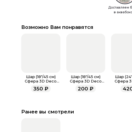
Доставляем б
в аквабок
Возможно Вам понравятся
Шар (18"/45 см)
Шар (18"/45 см)
Шар (24"
Сфера 3D Deco
Сфера 3D Deco
Сфера 3
Bubble/баблс ДЛЯ
Bubble/баблс ДЛЯ
Bubble/б
350
₽
200
₽
42
ГЕЛИЯ
ВОЗДУХА
ГЕЛ
Ранее вы смотрели