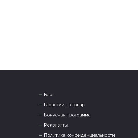
тались вопросы по оформлению заказа, звоните по
она
8 (927) 936-71-86
или напишите WhatsApp
+7
 Наши менеджеры работают ежедневно с 9.00 до
а рады проконсультировать вас.
Блог
Гарантии на товар
Бонусная программа
Реквизиты
Политика конфиденциальности