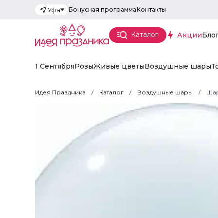
Бонусная программа
Контакты
Уфа
Каталог
Акции
Бло
1 Сентября
Розы
Живые цветы
Воздушные шары
Т
Идея Праздника
Каталог
Воздушные шары
Шар