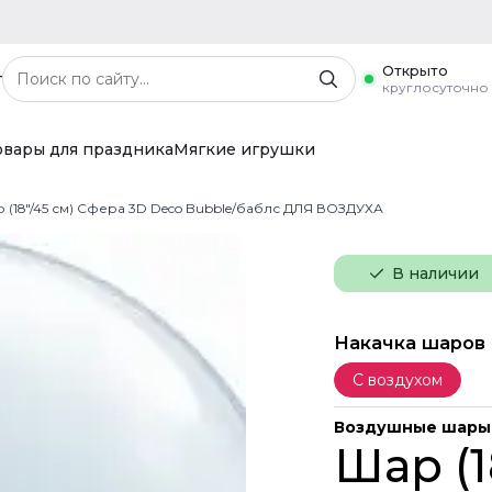
Открыто
г
круглосуточно
овары для праздника
Мягкие игрушки
 (18"/45 см) Сфера 3D Deco Bubble/баблс ДЛЯ ВОЗДУХА
В наличии
Накачка шаров
С воздухом
Воздушные шары
Шар (1