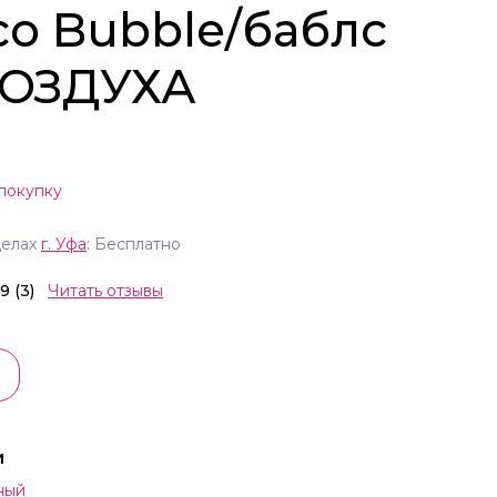
co Bubble/баблс
ВОЗДУХА
покупку
делах
г.
Уфа
: Бесплатно
.9 (3)
Читать отзывы
и
ный