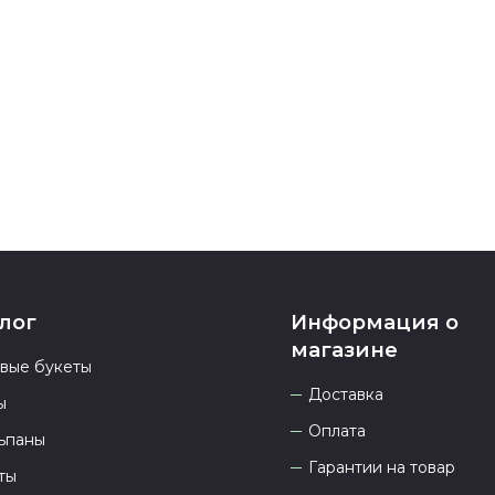
Если у вас ос
номеру телеф
937 333-66-53
.
23.00 и всегд
лог
Информация о
магазине
овые букеты
Доставка
ы
Оплата
ьпаны
Гарантии на товар
ты