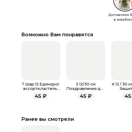
Доставляем б
в аквабок
Возможно Вам понравятся
Т Шар 12 Единорог
S 12/30 см
К 12 / 30 
ассорти,пастель-
Поздравления для
Защит
металл
мамы, Ассорти
Отече
45
₽
45
₽
45
Пастель
Ассорт
Ранее вы смотрели