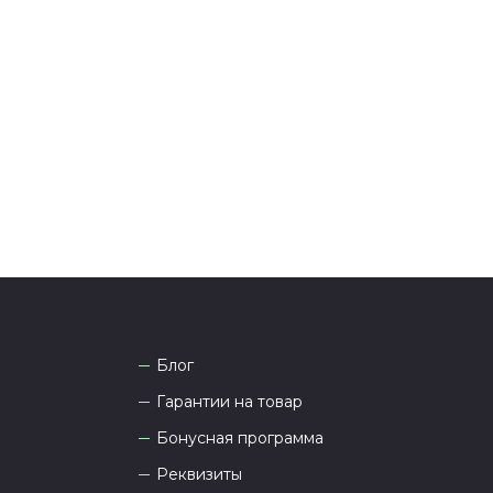
ения оплаты с вами свяжется менеджер для
я и информировании о доставке.
тались вопросы по оформлению заказа, звоните по
она
8 (927) 936-71-86
или напишите WhatsApp
+7
 Наши менеджеры работают ежедневно с 9.00 до
а рады проконсультировать вас.
Блог
Гарантии на товар
Бонусная программа
Реквизиты