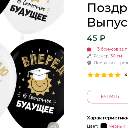
Поздр
Выпус
45 ₽
+
3
бонусов за п
Размер:
30 см
Доставка в пре
4
КУПИТЬ
Характеристик
Цвет:
Черный