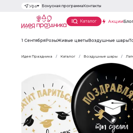
Бонусная программа
Контакты
Уфа
Каталог
Акции
Бло
1 Сентября
Розы
Живые цветы
Воздушные шары
Т
Идея Праздника
Каталог
Воздушные шары
Лат