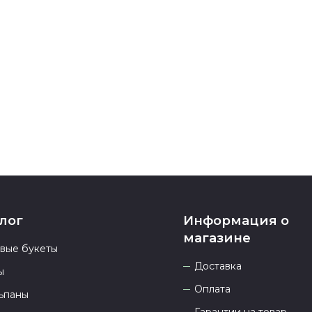
После заверш
подтверждени
Если у вас ос
номеру телеф
937 333-66-53
.
23.00 и всегд
лог
Информация о
магазине
овые букеты
Доставка
ы
Оплата
ьпаны