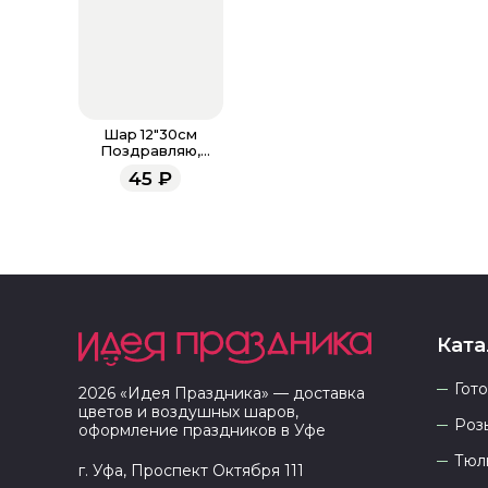
Шар 12"30см
Поздравляю,
Выпускной!,пастель
45
₽
Ката
Гот
2026
«
Идея Праздника
» — доставка
цветов и воздушных шаров,
Роз
оформление праздников в
Уфе
Тюл
г. Уфа, Проспект Октября 111