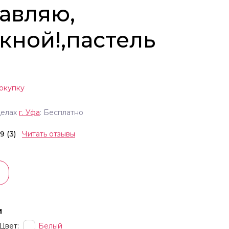
авляю,
кной!,пастель
окупку
делах
г.
Уфа
: Бесплатно
.9 (3)
Читать отзывы
и
Цвет:
Белый