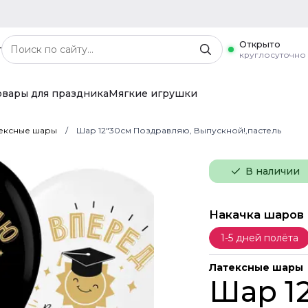
Открыто
г
круглосуточно
овары для праздника
Мягкие игрушки
ексные шары
Шар 12"30см Поздравляю, Выпускной!,пастель
В наличии
Накачка шаров
1-5 дней полёта
Латексные шары
Шар 1