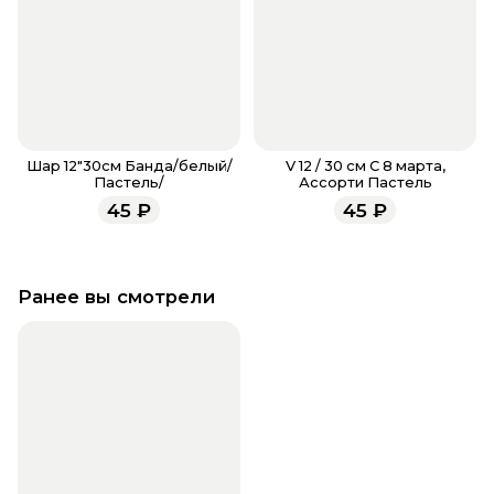
Шар 12"30см Банда/белый/
V 12 / 30 см С 8 марта,
Пастель/
Ассорти Пастель
45
₽
45
₽
Ранее вы смотрели