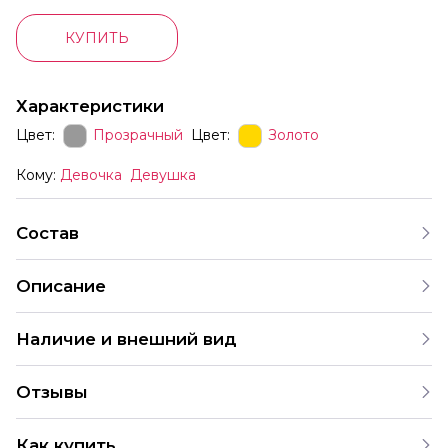
КУПИТЬ
Характеристики
Цвет:
Прозрачный
Цвет:
Золото
Кому:
Девочка
Девушка
Состав
Описание
Наличие и внешний вид
Каждый набор шаров создается с учетом
Отзывы
индивидуальных предпочтений и тематики праздника.
На нашем сайте представлены различные варианты
4.9
оформления и комбинаций. В случае отсутствия
Как купить