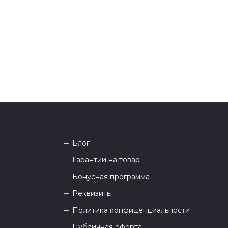
она
8 (927) 936-71-86
или напишите WhatsApp
+7
 Наши менеджеры работают ежедневно с 9.00 до
а рады проконсультировать вас.
Блог
Гарантии на товар
Бонусная программа
Реквизиты
Политика конфиденциальности
Публичная оферта