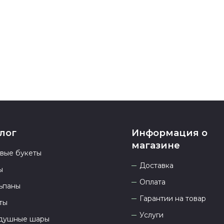
номеру телеф
937 333-66-53
.
23.00 и всегд
лог
Информация о
магазине
овые букеты
Доставка
ы
Оплата
ьпаны
Гарантии на товар
ты
Услуги
душные шары