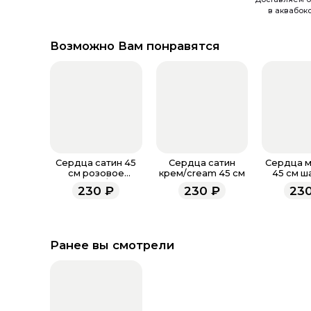
в аквабок
Возможно Вам понравятся
Сердца сатин 45
Сердца сатин
Сердца м
см розовое
крем/cream 45 см
45 см ш
золото /ang
230
₽
230
₽
23
Ранее вы смотрели