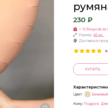
румян
230 ₽
+
12
бонусов за 
Размер:
45 см
Доставка в пре
4
КУПИТЬ
Характеристик
Цвет:
Бежевый
Кому:
Подруга
Дев