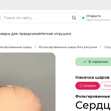
Открыто
г
круглосуточно
овары для праздника
Мягкие игрушки
ьгированные шары
Фольгированные шары Без рисунка
Серд
В наличии
Накачка шаров
С гелием
Без
Фольгированные 
Сердц