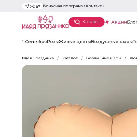
Бонусная программа
Контакты
Уфа
Каталог
Акции
Бло
1 Сентября
Розы
Живые цветы
Воздушные шары
Т
Идея Праздника
Каталог
Воздушные шары
Фол