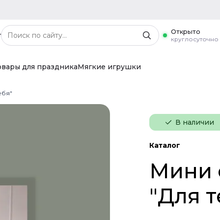
Открыто
г
круглосуточно
овары для праздника
Мягкие игрушки
ебя"
В наличии
Каталог
Мини 
"Для т