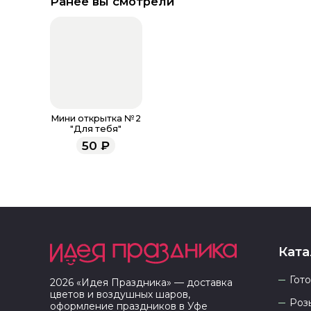
Ранее вы смотрели
Мини открытка №2
"Для тебя"
50
₽
Ката
Гот
2026
«
Идея Праздника
» — доставка
цветов и воздушных шаров,
Роз
оформление праздников в
Уфе