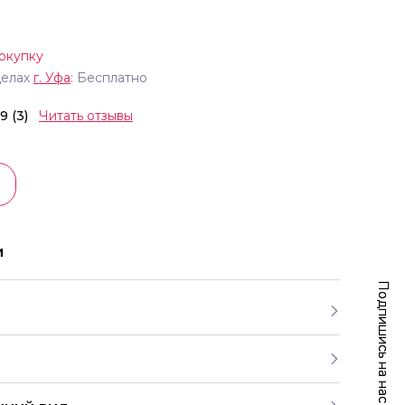
окупку
делах
г.
Уфа
: Бесплатно
.9 (3)
Читать отзывы
и
Подпишись на нас
Подпишись на нас