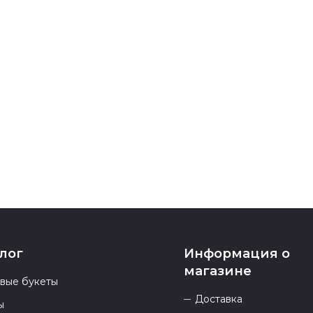
Зайдите на с
кнопку «Добав
букетом, кото
Перейдите в к
Проверьте, вс
правильно ли 
воспользовать
наличие бонус
все поля буде
Оплатите това
карта, ЮMoney
После заверш
подтверждени
Если у вас ос
номеру телеф
937 333-66-53
.
23.00 и всегд
лог
Информация о
магазине
овые букеты
Доставка
ы