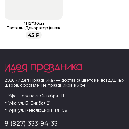
M 12"/30см
Пастель+Декоратор (шелк)
ассорти рис К рождению
45
₽
девочки
2026
«
Идея Праздника
» — доставка цветов и воздушных
шаров, оформление праздников в
Уфе
г. Уфа, Проспект Октября 111
г. Уфа, ул. Б. Бикбая 21
г. Уфа, ул. Революционная 109
8 (927) 333-94-33