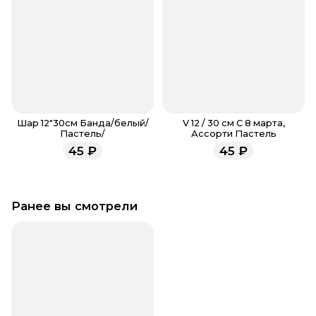
Шар 12"30см Банда/белый/
V 12 / 30 см С 8 марта,
Пастель/
Ассорти Пастель
45
₽
45
₽
Ранее вы смотрели