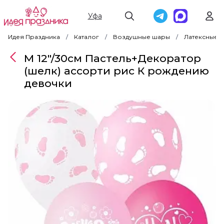
Уфа
Идея Праздника
Каталог
Воздушные шары
Латексные 
M 12"/30см Пастель+Декоратор
(шелк) ассорти рис К рождению
девочки