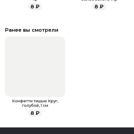
8
₽
8
₽
Ранее вы смотрели
Конфетти тишью Круг,
голубой, 1 см
8
₽