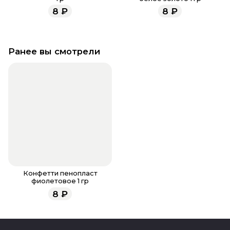
8
₽
8
₽
Ранее вы смотрели
Конфетти пенопласт
фиолетовое 1 гр
8
₽