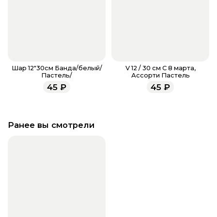
Шар 12"30см Банда/белый/
V 12 / 30 см С 8 марта,
Пастель/
Ассорти Пастель
45
₽
45
₽
Ранее вы смотрели