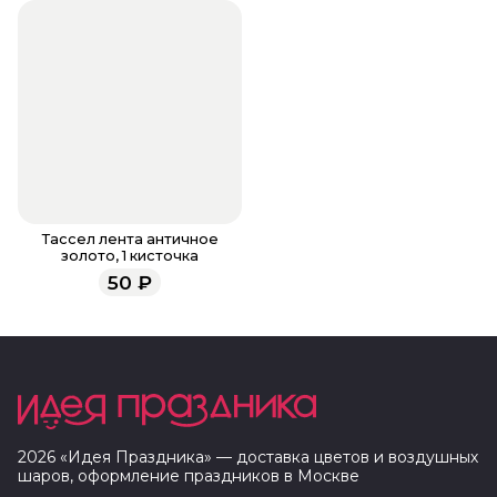
Тассел лента античное
золото, 1 кисточка
50
₽
2026
«
Идея Праздника
» — доставка цветов и воздушных
шаров, оформление праздников в
Москве