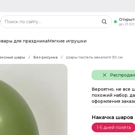
Открыт
г
до 21:00
овары для праздника
Мягкие игрушки
ексные шары
Без рисунка
Шары пастель эвкалипт 30 см
Распрода
Вероятно, не все 
похожий набор, да
оформления заказа
Накачка шаров
1-5 дней полёта