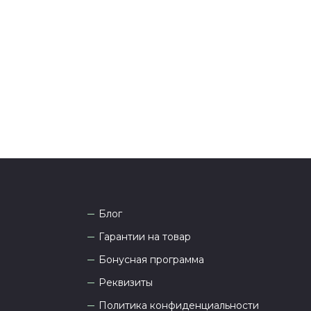
тались вопросы по оформлению заказа, звоните по
она
8 (927) 936-71-86
или напишите WhatsApp
+7
 Наши менеджеры работают ежедневно с 9.00 до
а рады проконсультировать вас.
Блог
Гарантии на товар
Бонусная программа
Реквизиты
Политика конфиденциальности