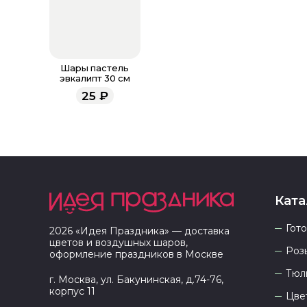
Шары пастель
эвкалипт 30 см
25
₽
Ката
Гот
2026
«
Идея Праздника
» — доставка
цветов и воздушных шаров,
Роз
оформление праздников в
Москве
Тюл
г. Москва, ул. Бакунинская, д.74-76,
корпус 11
Цве