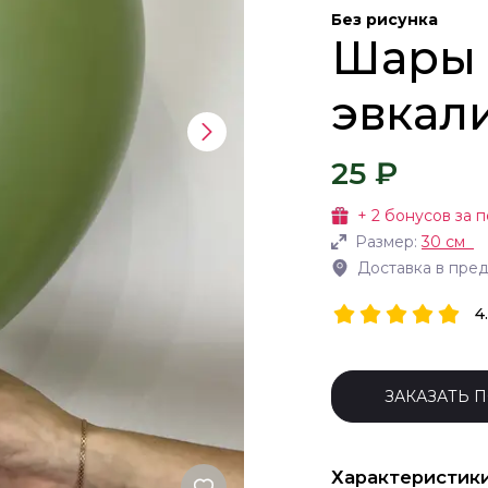
Без рисунка
Шары 
эвкал
25 ₽
+
2
бонусов за п
Размер:
30 см
Доставка в пре
4
ЗАКАЗАТЬ 
Характеристик