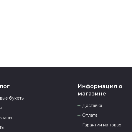
Если у вас ос
номеру телеф
937 333-66-53
.
23.00 и всегд
лог
Информация о
магазине
овые букеты
Доставка
ы
Оплата
ьпаны
Гарантии на товар
ты