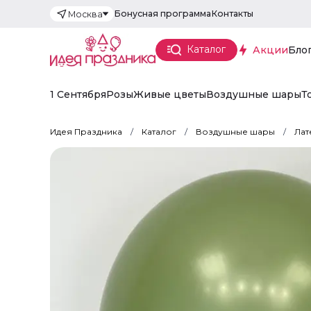
Бонусная программа
Контакты
Москва
Каталог
Акции
Бло
1 Сентября
Розы
Живые цветы
Воздушные шары
Т
Идея Праздника
Каталог
Воздушные шары
Лат