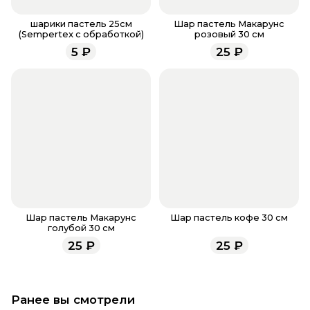
Если у вас остались вопросы по оформлению
заказа, звоните по номеру телефона
8 (927) 936-71-
шарики пастель 25см
Шар пастель Макарунс
(Sempertex с обработкой)
розовый 30 см
86
или напишите WhatsApp
+7 937 333-66-53
. Наши
5
₽
25
₽
менеджеры работают ежедневно с 9.00 до 23.00 и
всегда рады проконсультировать вас.
Шар пастель Макарунс
Шар пастель кофе 30 см
голубой 30 см
25
₽
25
₽
Ранее вы смотрели