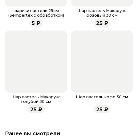
Если у вас остались вопросы по оформлению
заказа, звоните по номеру телефона
8 (927) 936-71-
шарики пастель 25см
Шар пастель Макарунс
(Sempertex с обработкой)
розовый 30 см
86
или напишите WhatsApp
+7 937 333-66-53
. Наши
5
₽
25
₽
менеджеры работают ежедневно с 9.00 до 23.00 и
всегда рады проконсультировать вас.
Шар пастель Макарунс
Шар пастель кофе 30 см
голубой 30 см
25
₽
25
₽
Ранее вы смотрели