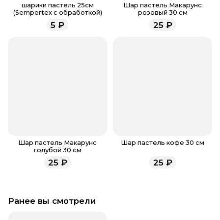
заказа, звоните по номеру телефона
8 (927) 936-71-
шарики пастель 25см
Шар пастель Макарунс
(Sempertex с обработкой)
розовый 30 см
86
или напишите WhatsApp
+7 937 333-66-53
. Наши
5
₽
25
₽
менеджеры работают ежедневно с 9.00 до 23.00 и
всегда рады проконсультировать вас.
Шар пастель Макарунс
Шар пастель кофе 30 см
голубой 30 см
25
₽
25
₽
Ранее вы смотрели