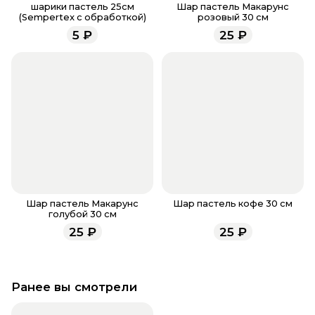
заказа, звоните по номеру телефона
8 (927) 936-71-
шарики пастель 25см
Шар пастель Макарунс
(Sempertex с обработкой)
розовый 30 см
86
или напишите WhatsApp
+7 937 333-66-53
. Наши
5
₽
25
₽
менеджеры работают ежедневно с 9.00 до 23.00 и
всегда рады проконсультировать вас.
Шар пастель Макарунс
Шар пастель кофе 30 см
голубой 30 см
25
₽
25
₽
Ранее вы смотрели