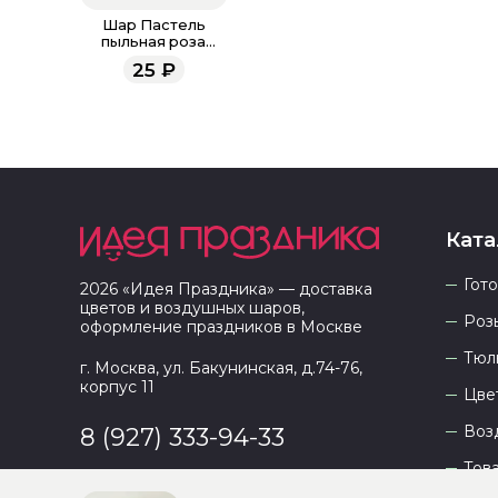
Шар Пастель
пыльная роза
ретро 30 см
25
₽
Ката
Гот
2026
«
Идея Праздника
» — доставка
цветов и воздушных шаров,
Роз
оформление праздников в
Москве
Тюл
г. Москва, ул. Бакунинская, д.74-76,
корпус 11
Цве
Воз
8 (927) 333-94-33
Тов