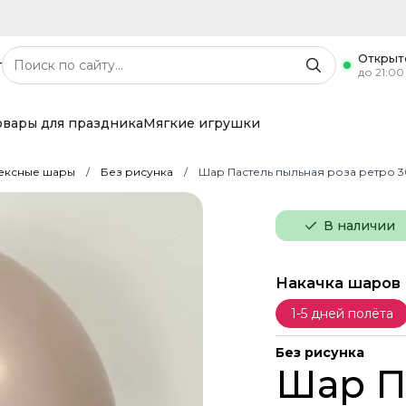
Открыт
г
до 21:00
овары для праздника
Мягкие игрушки
ексные шары
Без рисунка
Шар Пастель пыльная роза ретро 3
В наличии
Накачка шаров
1-5 дней полёта
Без рисунка
Шар П