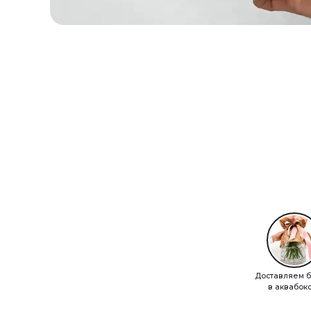
Доставляем б
в аквабок