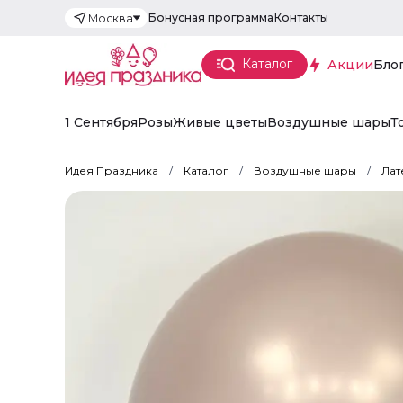
Бонусная программа
Контакты
Москва
Каталог
Акции
Бло
1 Сентября
Розы
Живые цветы
Воздушные шары
Т
Идея Праздника
Каталог
Воздушные шары
Лат