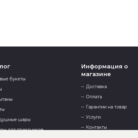
23.00 и всегд
лог
Информация о
магазине
овые букеты
Доставка
ы
Оплата
ьпаны
Гарантии на товар
ты
Услуги
душные шары
Контакты
ары для праздников
Отзывы