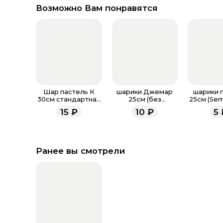
Возможно Вам понравятся
Шар пастель К
шарики Джемар
шарики 
30см стандартная
25см (без
25см (Sem
палитра
обработки)
обрабо
15
₽
10
₽
5
Ранее вы смотрели