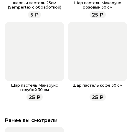
заказа, звоните по номеру телефона
8 (927) 936-71-
шарики пастель 25см
Шар пастель Макарунс
(Sempertex с обработкой)
розовый 30 см
86
или напишите WhatsApp
+7 937 333-66-53
. Наши
5
₽
25
₽
менеджеры работают ежедневно с 9.00 до 23.00 и
всегда рады проконсультировать вас.
Шар пастель Макарунс
Шар пастель кофе 30 см
голубой 30 см
25
₽
25
₽
Ранее вы смотрели