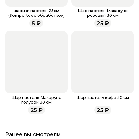
Если у вас остались вопросы по оформлению
заказа, звоните по номеру телефона
8 (927) 936-71-
шарики пастель 25см
Шар пастель Макарунс
(Sempertex с обработкой)
розовый 30 см
86
или напишите WhatsApp
+7 937 333-66-53
. Наши
5
₽
25
₽
менеджеры работают ежедневно с 9.00 до 23.00 и
всегда рады проконсультировать вас.
Шар пастель Макарунс
Шар пастель кофе 30 см
голубой 30 см
25
₽
25
₽
Ранее вы смотрели