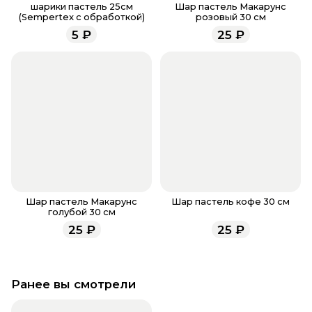
заказа, звоните по номеру телефона
8 (927) 936-71-
шарики пастель 25см
Шар пастель Макарунс
(Sempertex с обработкой)
розовый 30 см
86
или напишите WhatsApp
+7 937 333-66-53
. Наши
5
₽
25
₽
менеджеры работают ежедневно с 9.00 до 23.00 и
всегда рады проконсультировать вас.
Шар пастель Макарунс
Шар пастель кофе 30 см
голубой 30 см
25
₽
25
₽
Ранее вы смотрели