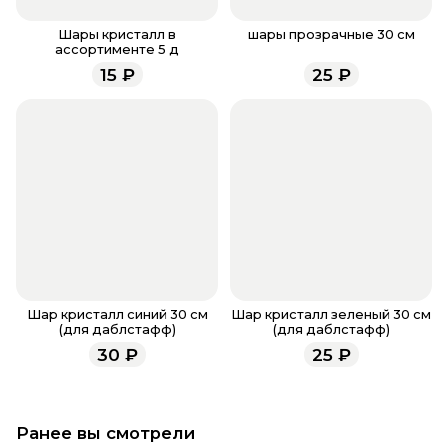
Если у вас остались вопросы по оформлению
заказа, звоните по номеру телефона
8 (927) 936-71-
Шары кристалл в
шары прозрачные 30 см
ассортименте 5 д
86
или напишите WhatsApp
+7 937 333-66-53
. Наши
15
₽
25
₽
менеджеры работают ежедневно с 9.00 до 23.00 и
всегда рады проконсультировать вас.
Шар кристалл синий 30 см
Шар кристалл зеленый 30 см
(для даблстафф)
(для даблстафф)
30
₽
25
₽
Ранее вы смотрели